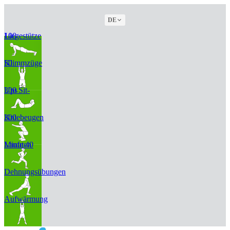
DE
100 Liegestütze
50 Klimmzüge
300 Sit-Ups
300 Kniebeugen
Laufe 40 Minuten
Dehnungsübungen
Aufwärmung