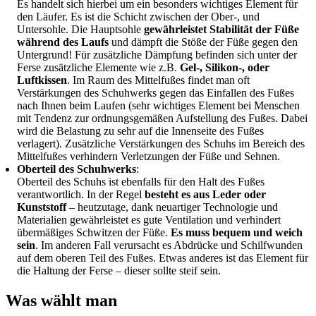
Es handelt sich hierbei um ein besonders wichtiges Element für
den Läufer. Es ist die Schicht zwischen der Ober-, und
Untersohle. Die Hauptsohle
gewährleistet Stabilität der Füße
während des Laufs
und dämpft die Stöße der Füße gegen den
Untergrund! Für zusätzliche Dämpfung befinden sich unter der
Ferse zusätzliche Elemente wie z.B.
Gel-, Silikon-, oder
Luftkissen
. Im Raum des Mittelfußes findet man oft
Verstärkungen des Schuhwerks gegen das Einfallen des Fußes
nach Ihnen beim Laufen (sehr wichtiges Element bei Menschen
mit Tendenz zur ordnungsgemäßen Aufstellung des Fußes. Dabei
wird die Belastung zu sehr auf die Innenseite des Fußes
verlagert). Zusätzliche Verstärkungen des Schuhs im Bereich des
Mittelfußes verhindern Verletzungen der Füße und Sehnen.
Oberteil des Schuhwerks
:
Oberteil des Schuhs ist ebenfalls für den Halt des Fußes
verantwortlich. In der Regel
besteht es aus Leder oder
Kunststoff
– heutzutage, dank neuartiger Technologie und
Materialien gewährleistet es gute Ventilation und verhindert
übermäßiges Schwitzen der Füße.
Es muss bequem und weich
sein
. Im anderen Fall verursacht es Abdrücke und Schilfwunden
auf dem oberen Teil des Fußes. Etwas anderes ist das Element für
die Haltung der Ferse – dieser sollte steif sein.
Was wählt man