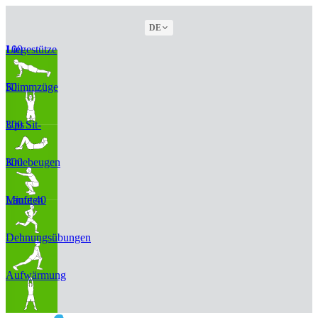
DE
100 Liegestütze
50 Klimmzüge
300 Sit-Ups
300 Kniebeugen
Laufe 40 Minuten
Dehnungsübungen
Aufwärmung